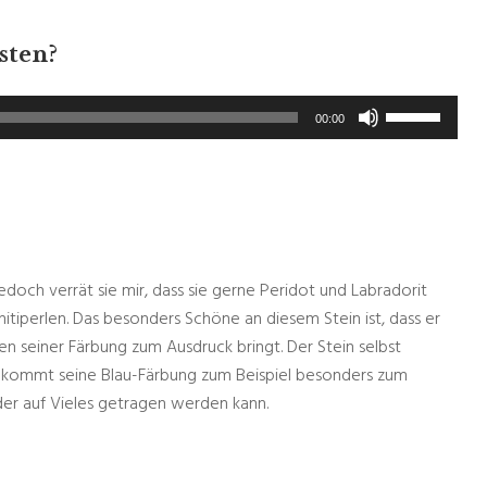
sten?
Pfeiltasten
00:00
Hoch/Runter
benutzen,
um
die
Lautstärke
zu
doch verrät sie mir, dass sie gerne Peridot und Labradorit
regeln.
itiperlen. Das besonders Schöne an diesem Stein ist, dass er
ten seiner Färbung zum Ausdruck bringt. Der Stein selbst
ung kommt seine Blau-Färbung zum Beispiel besonders zum
der auf Vieles getragen werden kann.