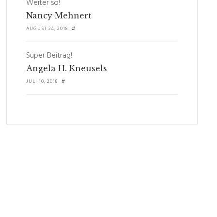
Weiter so!
Nancy Mehnert
AUGUST 24, 2018
#
Super Beitrag!
Angela H. Kneusels
JULI 10, 2018
#