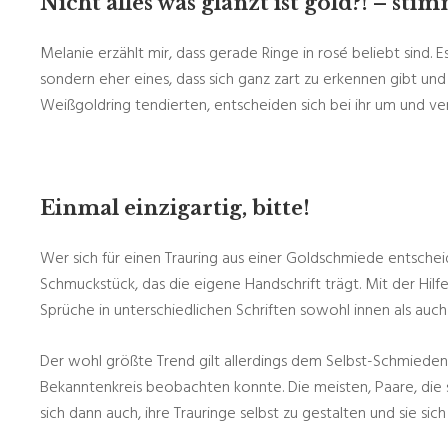
Nicht alles was glänzt ist gold?! – sti
Melanie erzählt mir, dass gerade Ringe in rosé beliebt sind. E
sondern eher eines, dass sich ganz zart zu erkennen gibt und
Weißgoldring tendierten, entscheiden sich bei ihr um und ver
Einmal einzigartig, bitte!
Wer sich für einen Trauring aus einer Goldschmiede entschei
Schmuckstück, das die eigene Handschrift trägt. Mit der Hilf
Sprüche in unterschiedlichen Schriften sowohl innen als auch
Der wohl größte Trend gilt allerdings dem Selbst-Schmieden
Bekanntenkreis beobachten konnte. Die meisten, Paare, die s
sich dann auch, ihre Trauringe selbst zu gestalten und sie sich