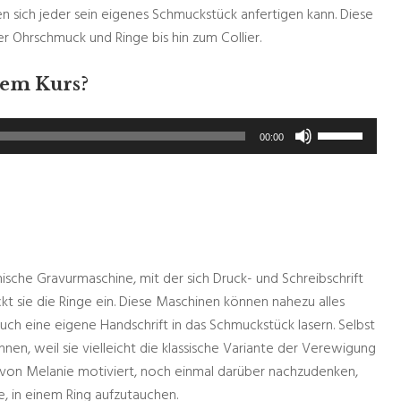
en sich jeder sein eigenes Schmuckstück anfertigen kann. Diese
 Ohrschmuck und Ringe bis hin zum Collier.
nem Kurs?
Pfeiltasten
00:00
Hoch/Runter
benutzen,
um
die
Lautstärke
zu
nische Gravurmaschine, mit der sich Druck- und Schreibschrift
regeln.
ickt sie die Ringe ein. Diese Maschinen können nahezu alles
auch eine eigene Handschrift in das Schmuckstück lasern. Selbst
nnen, weil sie vielleicht die klassische Variante der Verewigung
von Melanie motiviert, noch einmal darüber nachzudenken,
, in einem Ring aufzutauchen.